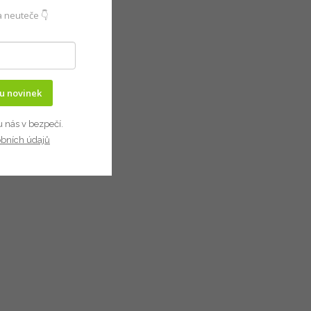
 neuteče 👇
ru novinek
u nás v bezpečí.
obních údajů