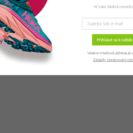
Ať vám žádná novinka
Přihlásit se k odbě
Vaše e-mailová adresa je 
Zásady zpracování os