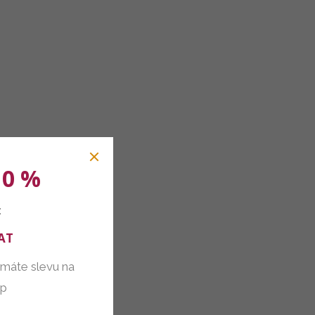
10 %
:
AT
 máte slevu na
up