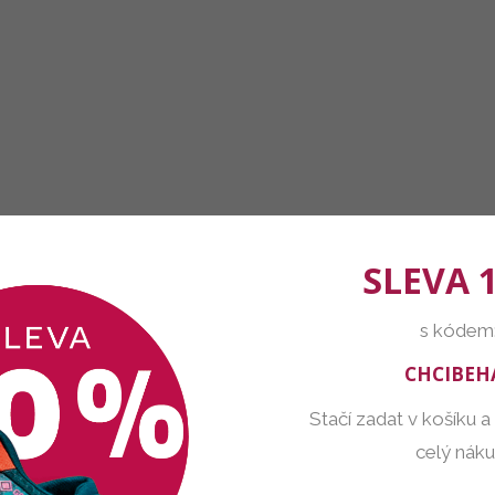
SLEVA 
s kódem
CHCIBEH
Stačí zadat v košíku a
celý nák