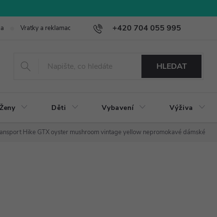
+420 704 055 995
ba
Vratky a reklamace
HLEDAT
Ženy
Děti
Vybavení
Výživa
ansport Hike GTX oyster mushroom vintage yellow nepromokavé dámské