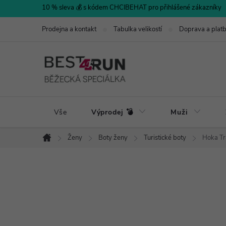
Přejít
10 % sleva 💰 s kódem CHCIBEHAT pro přihlášené zákazníky
na
Prodejna a kontakt
Tabulka velikostí
Doprava a plat
obsah
Vše
Výprodej 💣
Muži
Ženy
Boty ženy
Turistické boty
Hoka Tr
Domů