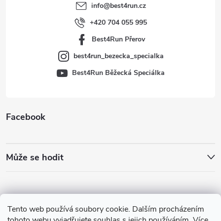
t
info
@
best4run.cz
í
+420 704 055 995
Best4Run Přerov
best4run_bezecka_specialka
Best4Run Běžecká Speciálka
Facebook
Může se hodit
Tento web používá soubory cookie. Dalším procházením
tohoto webu vyjadřujete souhlas s jejich používáním. Více