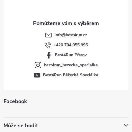
p
a
t
info
@
best4run.cz
í
+420 704 055 995
Best4Run Přerov
best4run_bezecka_specialka
Best4Run Běžecká Speciálka
Facebook
Může se hodit