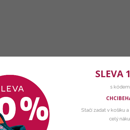
SLEVA 
s kódem
CHCIBEH
Stačí zadat v košíku a
celý nák