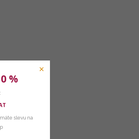
10 %
:
AT
 máte slevu na
up