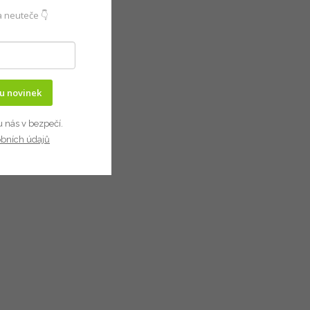
 neuteče 👇
ru novinek
u nás v bezpečí.
obních údajů