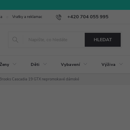
+420 704 055 995
ba
Vratky a reklamace
HLEDAT
Ženy
Děti
Vybavení
Výživa
Brooks Cascadia 19 GTX nepromokavé dámské