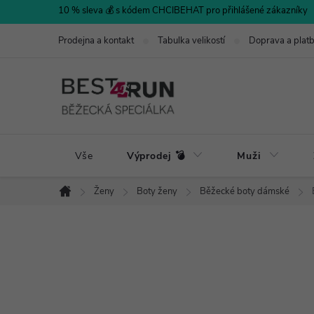
Přejít
10 % sleva 💰 s kódem CHCIBEHAT pro přihlášené zákazníky
na
Prodejna a kontakt
Tabulka velikostí
Doprava a plat
obsah
Vše
Výprodej 💣
Muži
Ženy
Boty ženy
Běžecké boty dámské
Domů