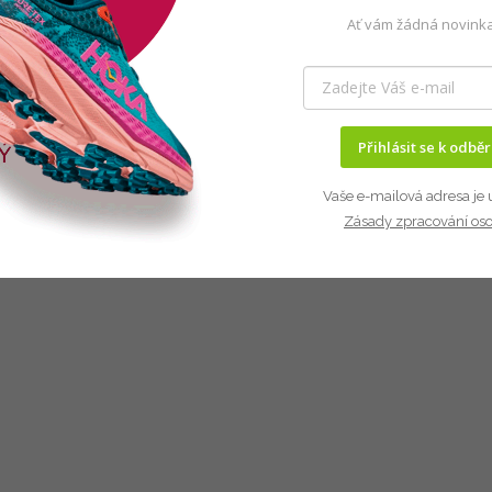
Ať vám žádná novinka
Přihlásit se k odbě
Vaše e-mailová adresa je 
Zásady zpracování os