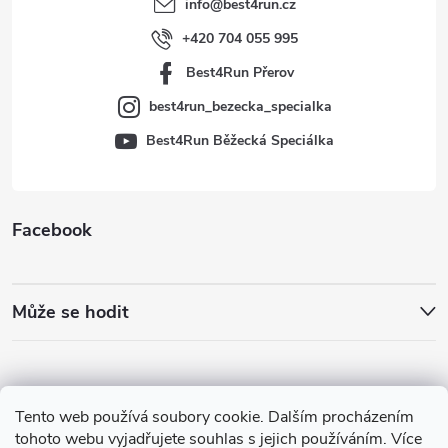
info
@
best4run.cz
í
+420 704 055 995
Best4Run Přerov
best4run_bezecka_specialka
Best4Run Běžecká Speciálka
Facebook
Může se hodit
Tento web používá soubory cookie. Dalším procházením
tohoto webu vyjadřujete souhlas s jejich používáním. Více