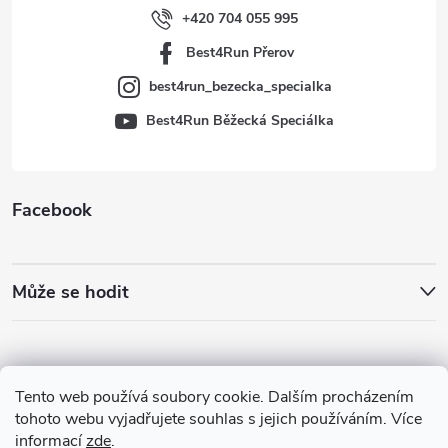
í
+420 704 055 995
Best4Run Přerov
best4run_bezecka_specialka
Best4Run Běžecká Speciálka
Facebook
Může se hodit
Tento web používá soubory cookie. Dalším procházením
tohoto webu vyjadřujete souhlas s jejich používáním. Více
informací
zde
.