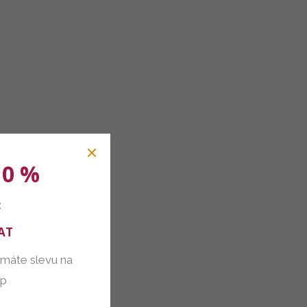
10 %
:
AT
 máte slevu na
up