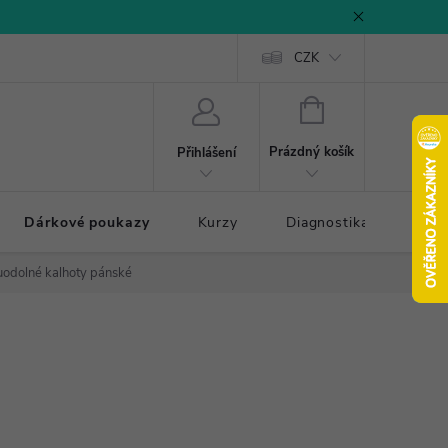
CZK
NÁKUPNÍ
KOŠÍK
Prázdný košík
Přihlášení
Dárkové poukazy
Kurzy
Diagnostika došlapu
uodolné kalhoty pánské