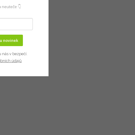
 neuteče 👇
ru novinek
u nás v bezpečí.
obních údajů