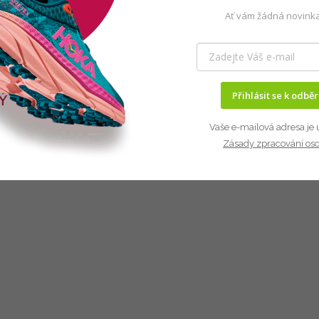
Ať vám žádná novinka
Přihlásit se k odbě
Vaše e-mailová adresa je 
Zásady zpracování os