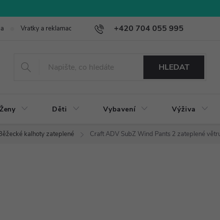
+420 704 055 995
ba
Vratky a reklamace
HLEDAT
Ženy
Děti
Vybavení
Výživa
Běžecké kalhoty zateplené
Craft ADV SubZ Wind Pants 2 zateplené větr