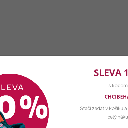
SLEVA 
s kódem
CHCIBEH
Stačí zadat v košíku a
celý nák