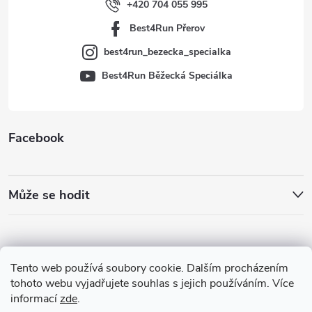
í
+420 704 055 995
Best4Run Přerov
best4run_bezecka_specialka
Best4Run Běžecká Speciálka
Facebook
Může se hodit
Tento web používá soubory cookie. Dalším procházením
tohoto webu vyjadřujete souhlas s jejich používáním. Více
informací
zde
.