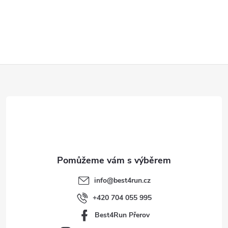
Z
á
p
a
t
info
@
best4run.cz
í
+420 704 055 995
Best4Run Přerov