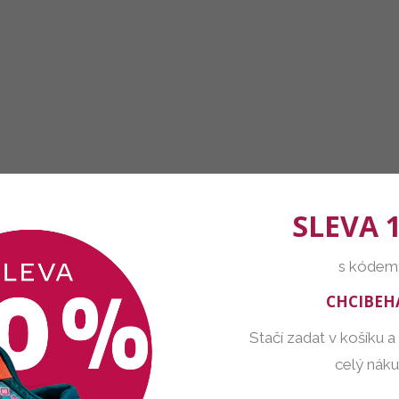
SLEVA 
s kódem
CHCIBEH
Stačí zadat v košíku a
celý nák