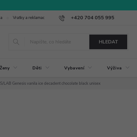
+420 704 055 995
ba
Vratky a reklamace
HLEDAT
Ženy
Děti
Vybavení
Výživa
S/LAB Genesis vanila ice decadent chocolate black unisex