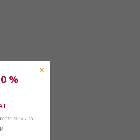
10 %
:
AT
 máte slevu na
up