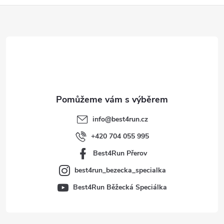
Z
á
p
a
t
info
@
best4run.cz
í
+420 704 055 995
Best4Run Přerov
best4run_bezecka_specialka
Best4Run Běžecká Speciálka