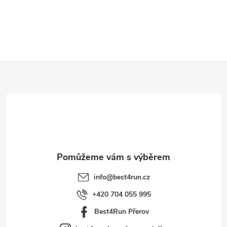
Z
á
p
a
t
info
@
best4run.cz
í
+420 704 055 995
Best4Run Přerov