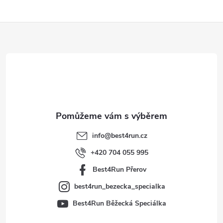
Z
á
p
a
t
info
@
best4run.cz
í
+420 704 055 995
Best4Run Přerov
best4run_bezecka_specialka
Best4Run Běžecká Speciálka