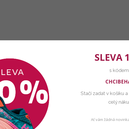
SLEVA 
s kódem
CHCIBEH
Stačí zadat v košíku a
celý nák
Ať vám žádná novinka