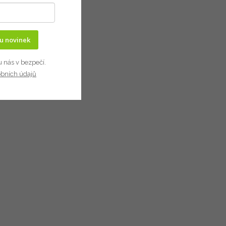
ru novinek
u nás v bezpečí.
obních údajů