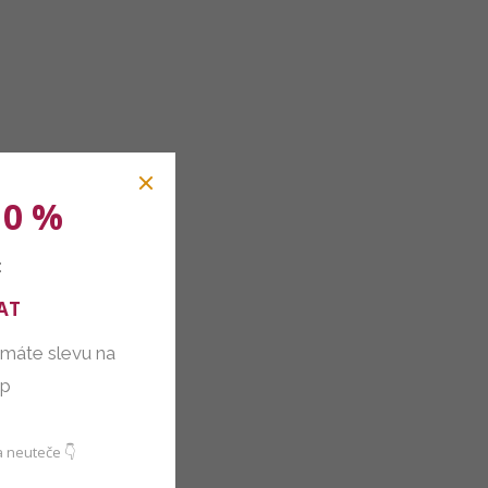
10 %
:
AT
 máte slevu na
up
 neuteče 👇