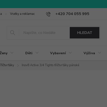
+420 704 055 995
ba
Vratky a reklamace
HLEDAT
Ženy
Děti
Vybavení
Výživa
Tříčtvrťáky
Inov8 Active 3/4 Tights třičtvrťáky pánské