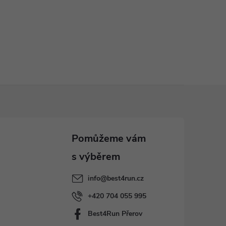
info
@
best4run.cz
+420 704 055 995
Best4Run Přerov