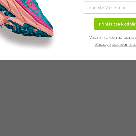
Přihlásit se k odbě
Vaše e-mailová adresa je 
Zásady zpracování os