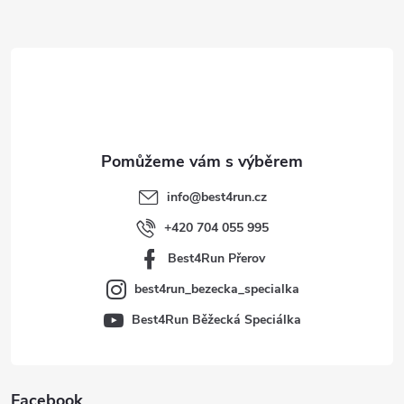
Z
á
p
a
t
info
@
best4run.cz
í
+420 704 055 995
Best4Run Přerov
best4run_bezecka_specialka
Best4Run Běžecká Speciálka
Facebook