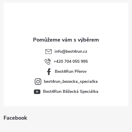
á
p
a
t
info
@
best4run.cz
í
+420 704 055 995
Best4Run Přerov
best4run_bezecka_specialka
Best4Run Běžecká Speciálka
Facebook