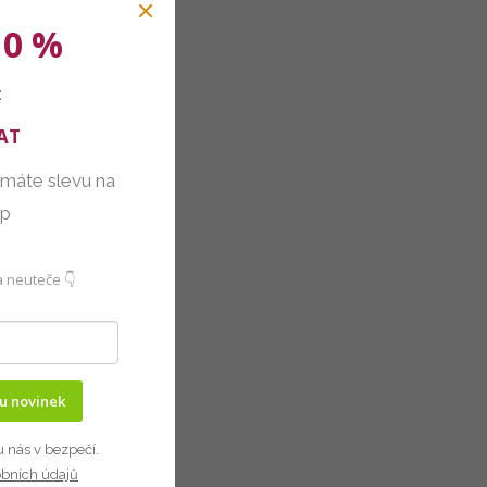
10 %
:
AT
 máte slevu na
up
 neuteče 👇
ru novinek
u nás v bezpečí.
obních údajů