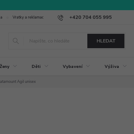
+420 704 055 995
ba
Vratky a reklamace
HLEDAT
Ženy
Děti
Vybavení
Výživa
atamount Agil unisex