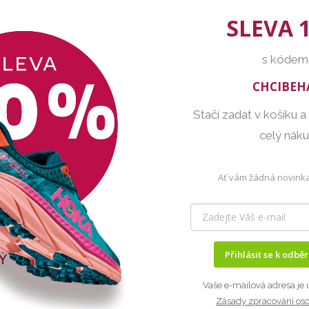
SLEVA 
s kódem
CHCIBEH
Stačí zadat v košíku a
celý nák
Ať vám žádná novinka
Přihlásit se k odbě
Vaše e-mailová adresa je 
Zásady zpracování os