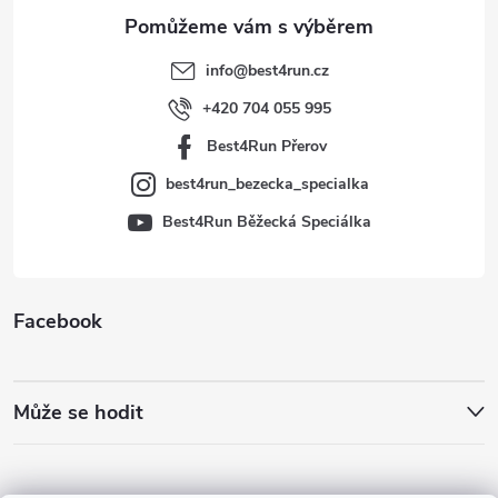
a
t
info
@
best4run.cz
í
+420 704 055 995
Best4Run Přerov
best4run_bezecka_specialka
Best4Run Běžecká Speciálka
Facebook
Může se hodit