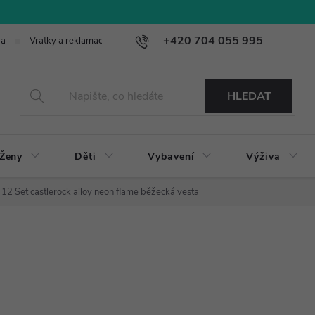
+420 704 055 995
ba
Vratky a reklamace
HLEDAT
Ženy
Děti
Vybavení
Výživa
2 Set castlerock alloy neon flame běžecká vesta