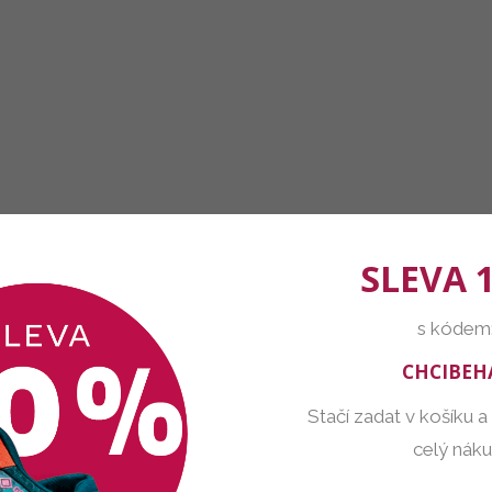
SLEVA 
s kódem
CHCIBEH
Stačí zadat v košíku a
celý nák