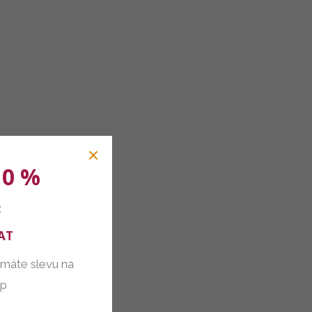
10 %
:
AT
 máte slevu na
up