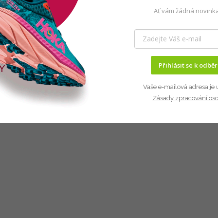
Ať vám žádná novinka
Přihlásit se k odbě
Vaše e-mailová adresa je 
Zásady zpracování os