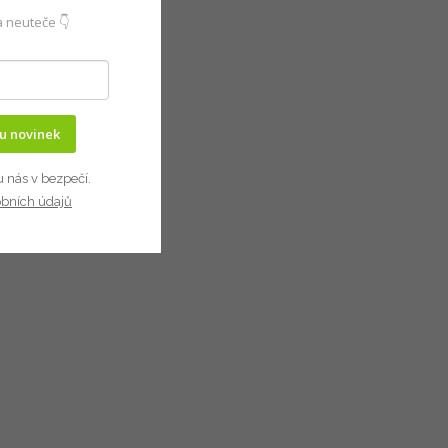
 neuteče 👇
ru novinek
u nás v bezpečí.
obních údajů