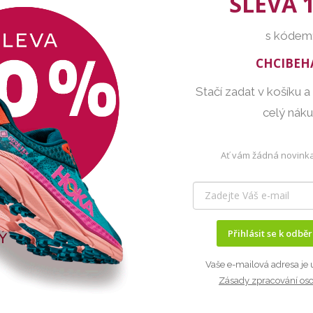
SLEVA 
s kódem
CHCIBEH
Stačí zadat v košíku a
celý nák
Ať vám žádná novinka
Přihlásit se k odbě
Vaše e-mailová adresa je 
Zásady zpracování os