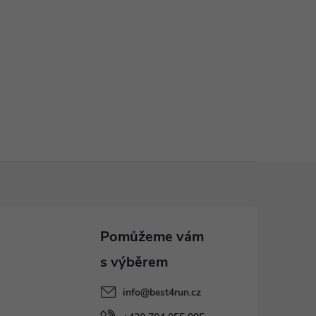
info
@
best4run.cz