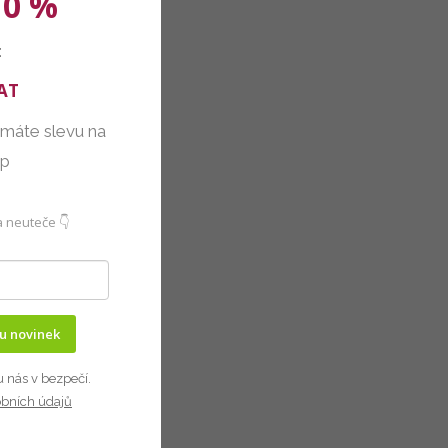
10 %
:
AT
 máte slevu na
up
 neuteče 👇
ru novinek
u nás v bezpečí.
obních údajů