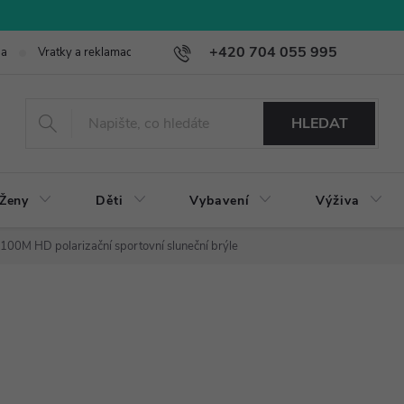
+420 704 055 995
ba
Vratky a reklamace
HLEDAT
Ženy
Děti
Vybavení
Výživa
00M HD polarizační sportovní sluneční brýle