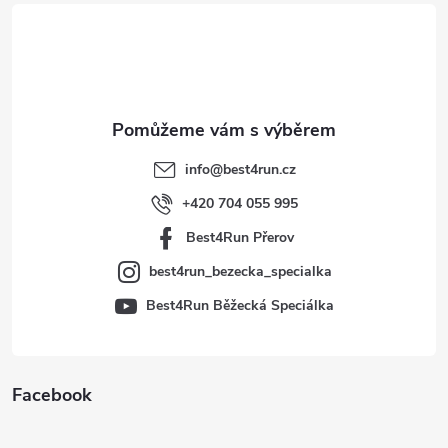
á
p
a
t
info
@
best4run.cz
í
+420 704 055 995
Best4Run Přerov
best4run_bezecka_specialka
Best4Run Běžecká Speciálka
Facebook