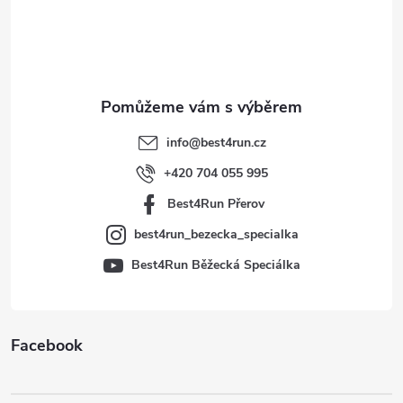
á
p
a
t
info
@
best4run.cz
í
+420 704 055 995
Best4Run Přerov
best4run_bezecka_specialka
Best4Run Běžecká Speciálka
Facebook