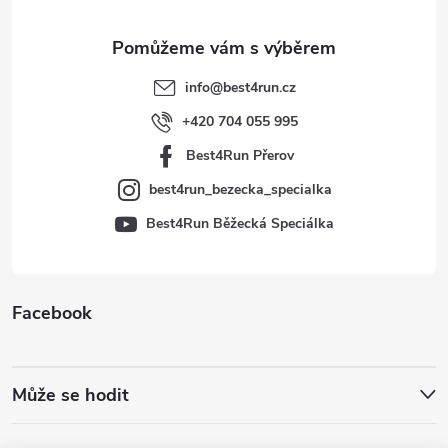
a
t
info
@
best4run.cz
í
+420 704 055 995
Best4Run Přerov
best4run_bezecka_specialka
Best4Run Běžecká Speciálka
Facebook
Může se hodit