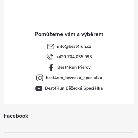
p
a
t
info
@
best4run.cz
í
+420 704 055 995
Best4Run Přerov
best4run_bezecka_specialka
Best4Run Běžecká Speciálka
Facebook