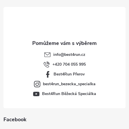
á
p
a
t
info
@
best4run.cz
í
+420 704 055 995
Best4Run Přerov
best4run_bezecka_specialka
Best4Run Běžecká Speciálka
Facebook