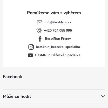
a
t
info
@
best4run.cz
í
+420 704 055 995
Best4Run Přerov
best4run_bezecka_specialka
Best4Run Běžecká Speciálka
Facebook
Může se hodit