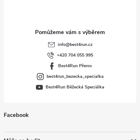
p
a
t
info
@
best4run.cz
í
+420 704 055 995
Best4Run Přerov
best4run_bezecka_specialka
Best4Run Běžecká Speciálka
Facebook