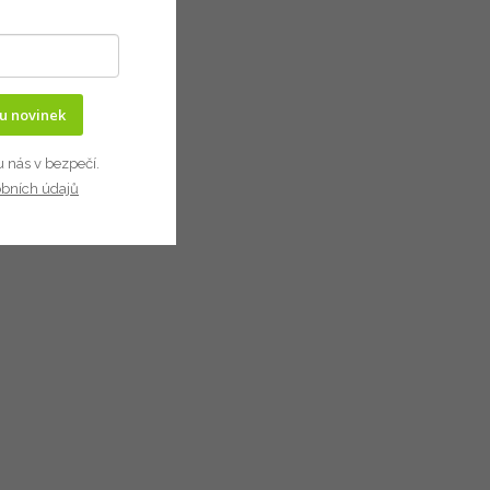
ru novinek
u nás v bezpečí.
obních údajů