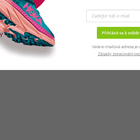
Přihlásit se k odbě
Vaše e-mailová adresa je 
Zásady zpracování os