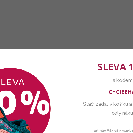
SLEVA 
s kódem
CHCIBEH
Stačí zadat v košíku a
celý nák
Ať vám žádná novinka