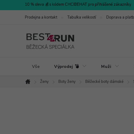
Přejít
10 % sleva 💰 s kódem CHCIBEHAT pro přihlášené zákazníky
na
Prodejna a kontakt
Tabulka velikostí
Doprava a plat
obsah
Vše
Výprodej 💣
Muži
Ženy
Boty ženy
Běžecké boty dámské
Domů