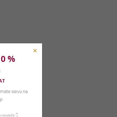
10 %
:
AT
 máte slevu na
up
 neuteče 👇