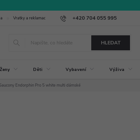
+420 704 055 995
ba
Vratky a reklamace
HLEDAT
Ženy
Děti
Vybavení
Výživa
Saucony Endorphin Pro 5 white multi dámské