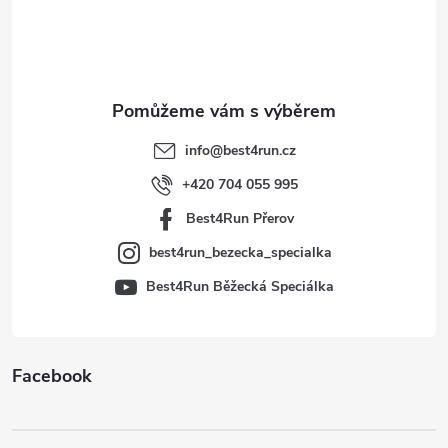
p
a
t
info
@
best4run.cz
í
+420 704 055 995
Best4Run Přerov
best4run_bezecka_specialka
Best4Run Běžecká Speciálka
Facebook