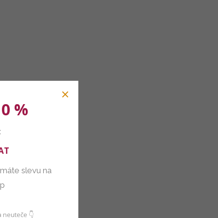
10 %
:
AT
 máte slevu na
up
 neuteče 👇