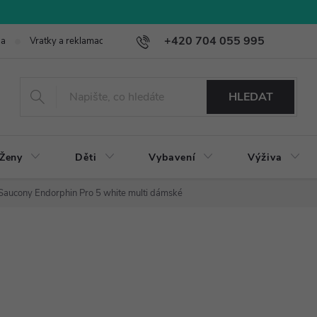
+420 704 055 995
ba
Vratky a reklamace
HLEDAT
Ženy
Děti
Vybavení
Výživa
Saucony Endorphin Pro 5 white multi dámské