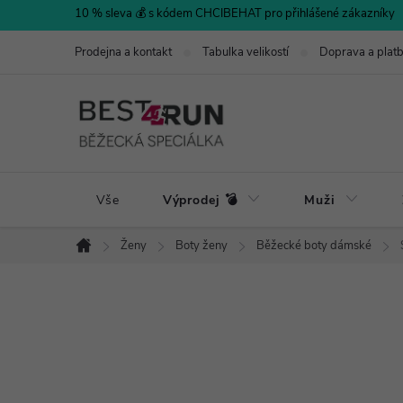
Přejít
10 % sleva 💰 s kódem CHCIBEHAT pro přihlášené zákazníky
na
Prodejna a kontakt
Tabulka velikostí
Doprava a plat
obsah
Vše
Výprodej 💣
Muži
Ženy
Boty ženy
Běžecké boty dámské
Domů