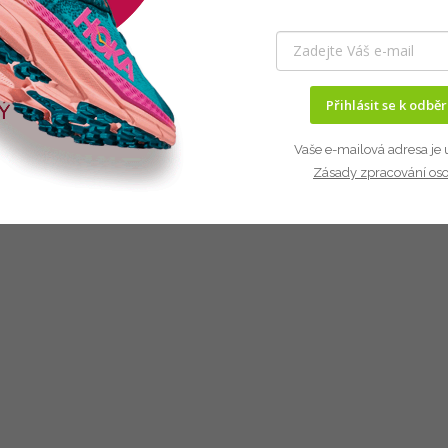
Přihlásit se k odbě
Vaše e-mailová adresa je 
Zásady zpracování os