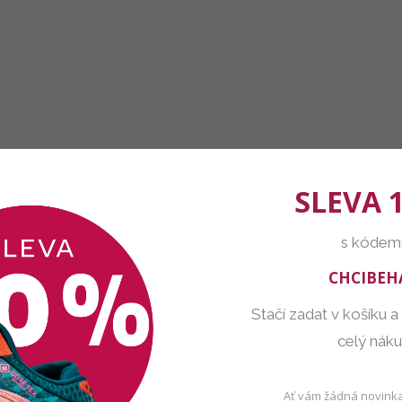
SLEVA 
s kódem
CHCIBEH
Stačí zadat v košíku a
celý nák
Ať vám žádná novinka