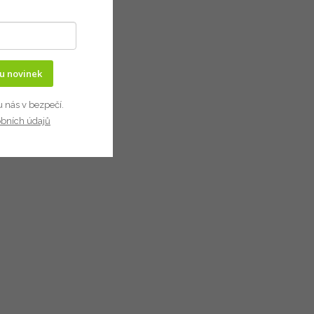
ru novinek
u nás v bezpečí.
obních údajů