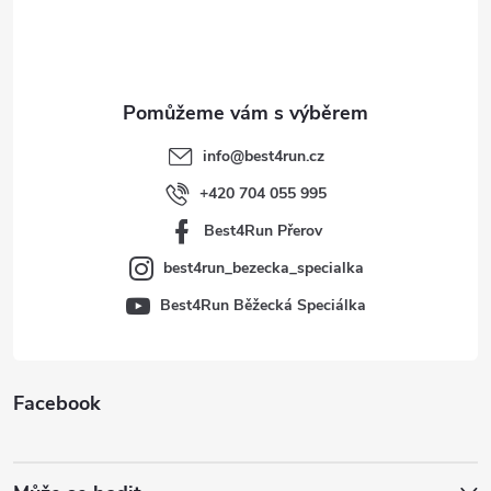
p
a
t
info
@
best4run.cz
í
+420 704 055 995
Best4Run Přerov
best4run_bezecka_specialka
Best4Run Běžecká Speciálka
Facebook