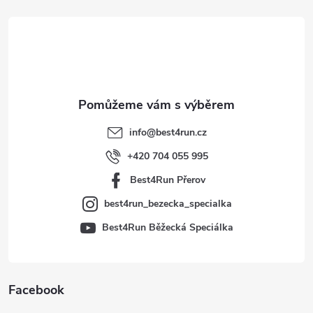
á
p
a
t
info
@
best4run.cz
í
+420 704 055 995
Best4Run Přerov
best4run_bezecka_specialka
Best4Run Běžecká Speciálka
Facebook