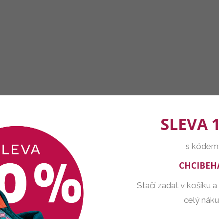
SLEVA 
s kódem
CHCIBEH
Stačí zadat v košíku a
celý nák