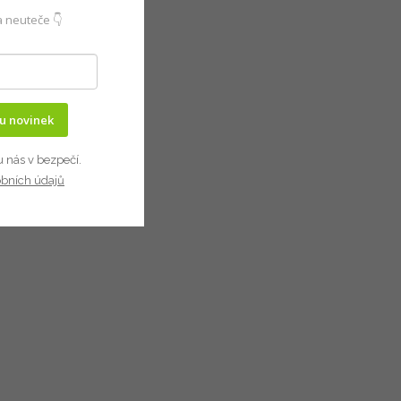
 neuteče 👇
ru novinek
u nás v bezpečí.
obních údajů