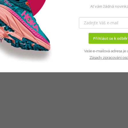
Ať vám žádná novinka
Přihlásit se k odbě
Vaše e-mailová adresa je 
Zásady zpracování os