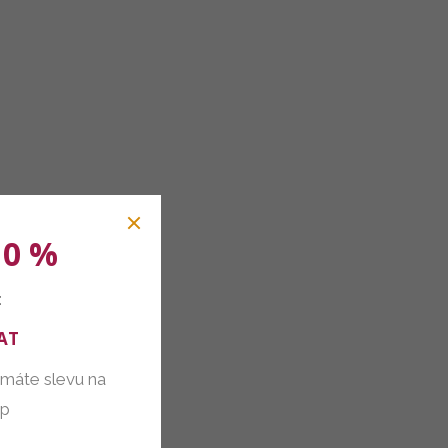
10 %
:
AT
 máte slevu na
up