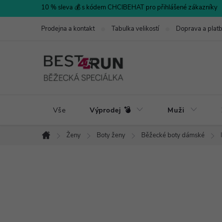
Přejít
10 % sleva 💰 s kódem CHCIBEHAT pro přihlášené zákazníky
na
Prodejna a kontakt
Tabulka velikostí
Doprava a plat
obsah
Vše
Výprodej 💣
Muži
Ženy
Boty ženy
Běžecké boty dámské
Domů