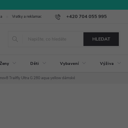
+420 704 055 995
ba
Vratky a reklamace
HLEDAT
Ženy
Děti
Vybavení
Výživa
Inov8 Trailfly Ultra G 280 aqua yellow dámské