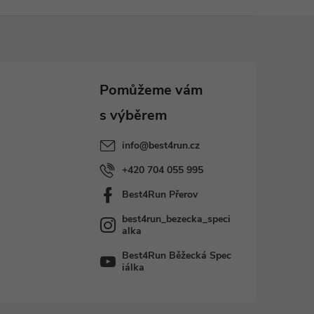
info
@
best4run.cz
+420 704 055 995
Best4Run Přerov
best4run_bezecka_speci
alka
Best4Run Běžecká Spec
iálka