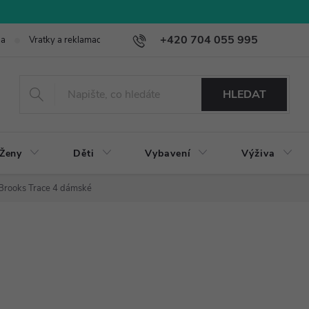
+420 704 055 995
ba
Vratky a reklamace
HLEDAT
Ženy
Děti
Vybavení
Výživa
Brooks Trace 4 dámské