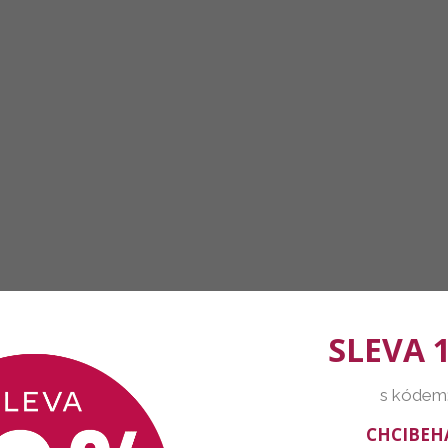
SLEVA 
s kódem
CHCIBEH