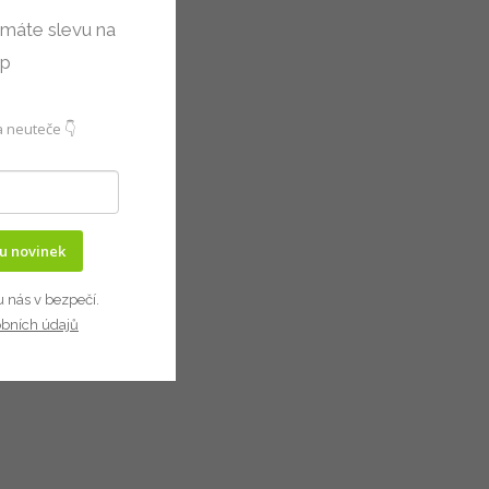
 máte slevu na
up
 neuteče 👇
ru novinek
u nás v bezpečí.
obních údajů