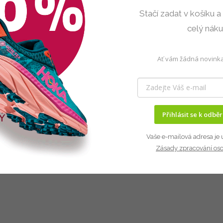
Stačí zadat v košíku a
celý nák
Ať vám žádná novinka
Přihlásit se k odbě
Vaše e-mailová adresa je 
Zásady zpracování os