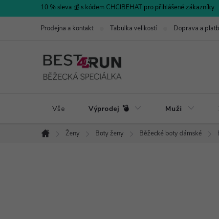
Přejít
10 % sleva 💰 s kódem CHCIBEHAT pro přihlášené zákazníky
na
Prodejna a kontakt
Tabulka velikostí
Doprava a plat
obsah
Vše
Výprodej 💣
Muži
Ženy
Boty ženy
Běžecké boty dámské
Domů