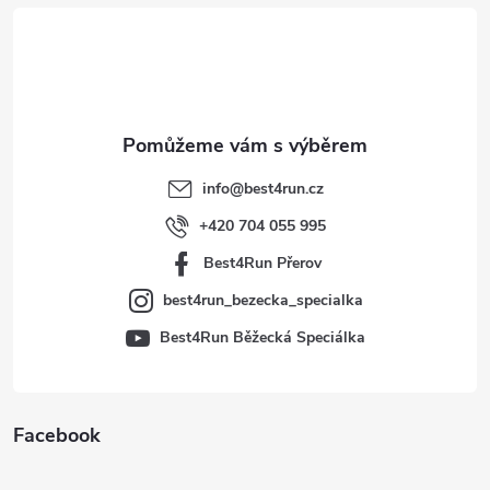
á
p
a
t
info
@
best4run.cz
í
+420 704 055 995
Best4Run Přerov
best4run_bezecka_specialka
Best4Run Běžecká Speciálka
Facebook