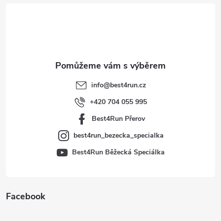
á
p
a
t
info
@
best4run.cz
í
+420 704 055 995
Best4Run Přerov
best4run_bezecka_specialka
Best4Run Běžecká Speciálka
Facebook