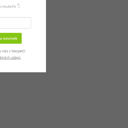
 neuteče 👇
ru novinek
u nás v bezpečí.
obních údajů