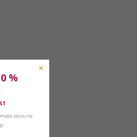
10 %
:
AT
 máte slevu na
up