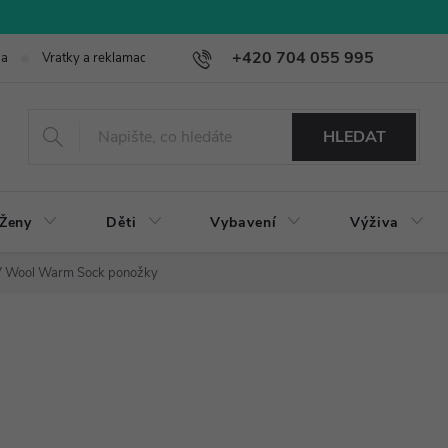
+420 704 055 995
ba
Vratky a reklamace
HLEDAT
Ženy
Děti
Vybavení
Výživa
V Wool Warm Sock ponožky