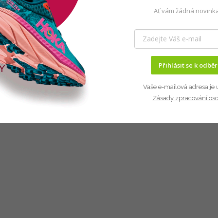
Ať vám žádná novinka
Přihlásit se k odbě
Vaše e-mailová adresa je 
Zásady zpracování os