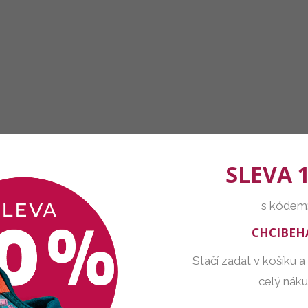
SLEVA 
s kódem
CHCIBEH
Stačí zadat v košíku a
celý nák