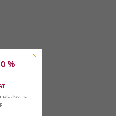
10 %
:
AT
 máte slevu na
up