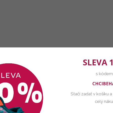
SLEVA 
s kódem
CHCIBEH
Stačí zadat v košíku a
celý nák