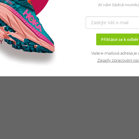
Ať vám žádná novinka
Přihlásit se k odbě
Vaše e-mailová adresa je 
Zásady zpracování os