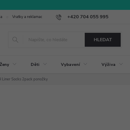
+420 704 055 995
ba
Vratky a reklamace
HLEDAT
Ženy
Děti
Vybavení
Výživa
l Liner Socks 2pack ponožky