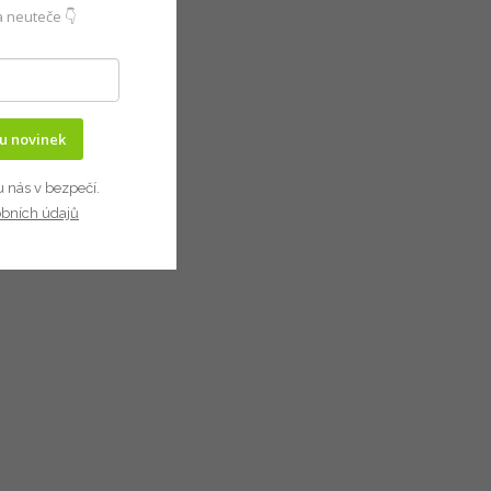
 neuteče 👇
ru novinek
u nás v bezpečí.
obních údajů