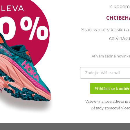
s kódem
CHCIBEH
Stačí zadat v košíku a
celý nák
Ať vám žádná novinka
Přihlásit se k odbě
Vaše e-mailová adresa je 
Zásady zpracování os