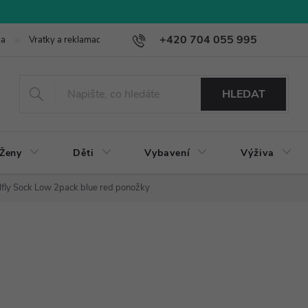
+420 704 055 995
ba
Vratky a reklamace
HLEDAT
Ženy
Děti
Vybavení
Výživa
ilfly Sock Low 2pack blue red ponožky