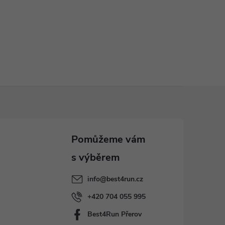
info
@
best4run.cz
+420 704 055 995
Best4Run Přerov