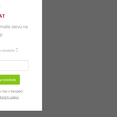
:
AT
 máte slevu na
up
 neuteče 👇
ru novinek
u nás v bezpečí.
obních údajů