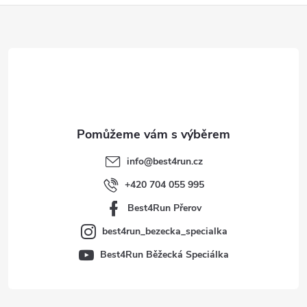
Z
á
p
a
t
info
@
best4run.cz
í
+420 704 055 995
Best4Run Přerov
best4run_bezecka_specialka
Best4Run Běžecká Speciálka