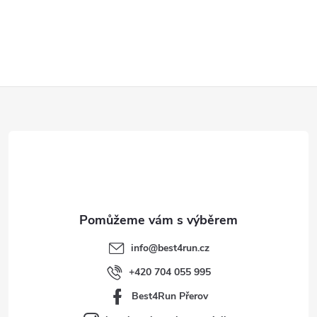
Z
á
p
a
t
info
@
best4run.cz
í
+420 704 055 995
Best4Run Přerov