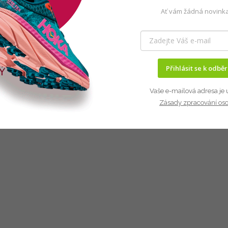
Ať vám žádná novinka
Přihlásit se k odbě
Vaše e-mailová adresa je 
Zásady zpracování os