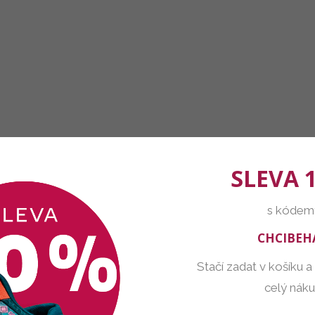
SLEVA 
s kódem
CHCIBEH
Stačí zadat v košíku a
celý nák