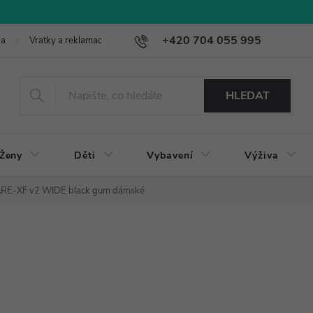
+420 704 055 995
ba
Vratky a reklamace
HLEDAT
Ženy
Děti
Vybavení
Výživa
ARE-XF v2 WIDE black gum dámské