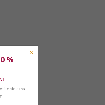
10 %
:
AT
 máte slevu na
up