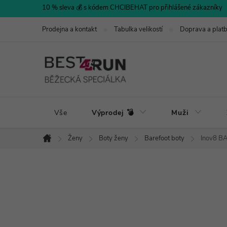
Přejít
10 % sleva 💰 s kódem CHCIBEHAT pro přihlášené zákazníky
na
Prodejna a kontakt
Tabulka velikostí
Doprava a plat
obsah
Vše
Výprodej 💣
Muži
Ženy
Boty ženy
Barefoot boty
Inov8 B
Domů