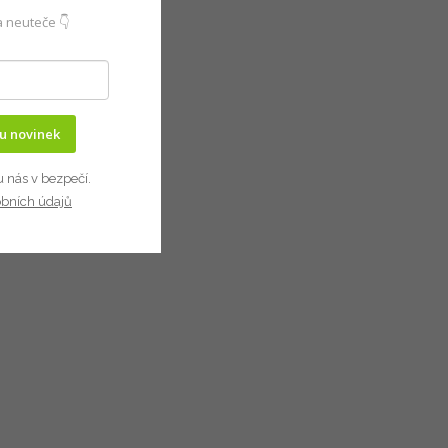
 neuteče 👇
ru novinek
u nás v bezpečí.
obních údajů