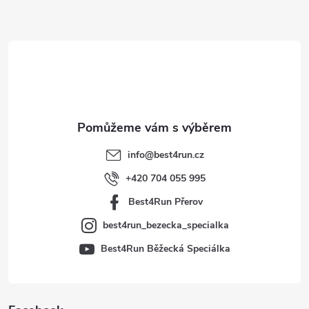
Z
á
p
a
t
info
@
best4run.cz
í
+420 704 055 995
Best4Run Přerov
best4run_bezecka_specialka
Best4Run Běžecká Speciálka