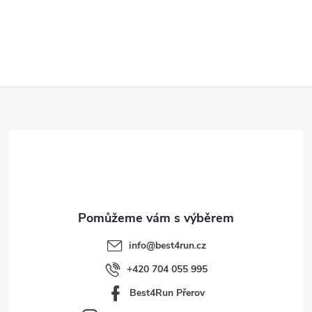
Z
á
p
a
t
info
@
best4run.cz
í
+420 704 055 995
Best4Run Přerov