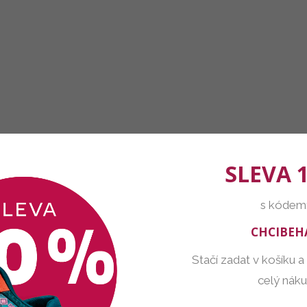
SLEVA 
s kódem
CHCIBEH
Stačí zadat v košíku a
celý nák