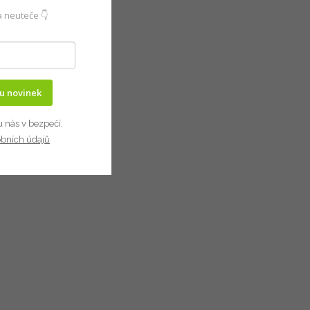
 neuteče 👇
ru novinek
u nás v bezpečí.
obních údajů