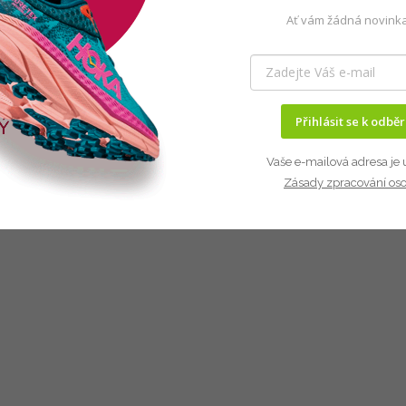
Ať vám žádná novinka
Přihlásit se k odbě
Vaše e-mailová adresa je 
Zásady zpracování os