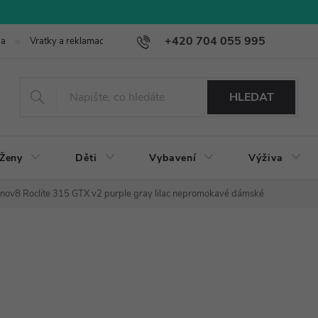
+420 704 055 995
ba
Vratky a reklamace
HLEDAT
Ženy
Děti
Vybavení
Výživa
Inov8 Roclite 315 GTX v2 purple gray lilac nepromokavé dámské