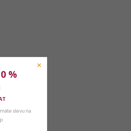
10 %
:
AT
 máte slevu na
up