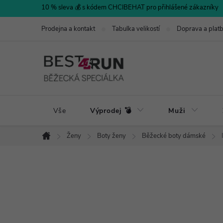
Přejít
10 % sleva 💰 s kódem CHCIBEHAT pro přihlášené zákazníky
na
Prodejna a kontakt
Tabulka velikostí
Doprava a plat
obsah
Vše
Výprodej 💣
Muži
Ženy
Boty ženy
Běžecké boty dámské
Domů