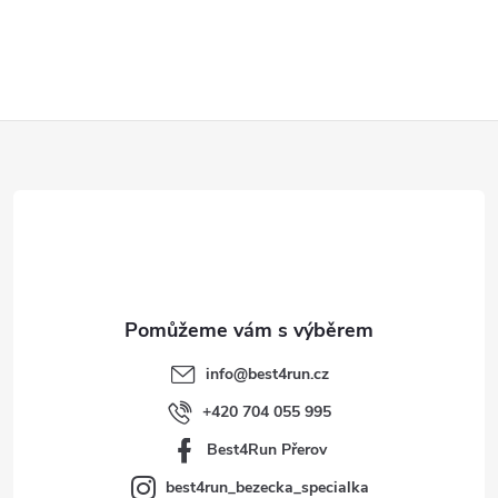
Z
á
p
a
t
info
@
best4run.cz
í
+420 704 055 995
Best4Run Přerov
best4run_bezecka_specialka