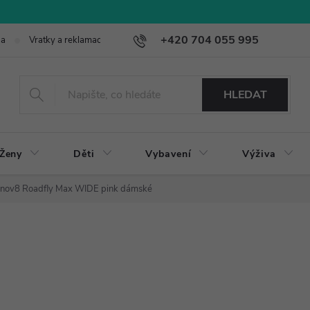
+420 704 055 995
ba
Vratky a reklamace
HLEDAT
Ženy
Děti
Vybavení
Výživa
Inov8 Roadfly Max WIDE pink dámské