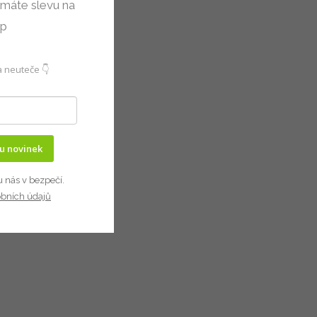
 máte slevu na
up
 neuteče 👇
ru novinek
u nás v bezpečí.
obních údajů