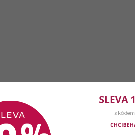
SLEVA 
s kódem
CHCIBEH