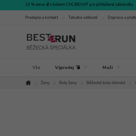
Přejít
10 % sleva 💰 s kódem CHCIBEHAT pro přihlášené zákazníky
na
Prodejna a kontakt
Tabulka velikostí
Doprava a plat
obsah
Vše
Výprodej 💣
Muži
Ženy
Boty ženy
Běžecké boty dámské
Domů