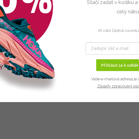
Stačí zadat v košíku a
celý nák
Ať vám žádná novinka
Přihlásit se k odbě
Vaše e-mailová adresa je 
Zásady zpracování os