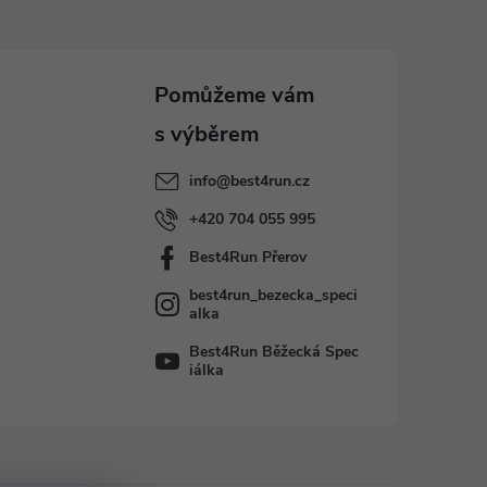
info
@
best4run.cz
+420 704 055 995
Best4Run Přerov
best4run_bezecka_speci
alka
Best4Run Běžecká Spec
iálka