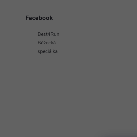
Z
á
Facebook
p
Best4Run
a
Běžecká
speciálka
t
í