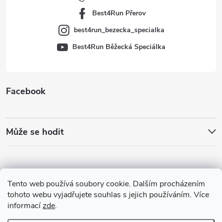
í
Best4Run Přerov
best4run_bezecka_specialka
Best4Run Běžecká Speciálka
Facebook
Může se hodit
Tento web používá soubory cookie. Dalším procházením
tohoto webu vyjadřujete souhlas s jejich používáním. Více
informací
zde
.