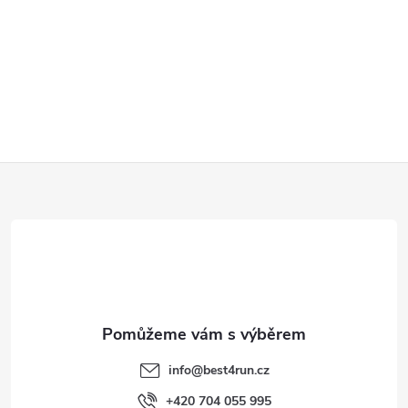
Z
á
p
a
t
info
@
best4run.cz
+420 704 055 995