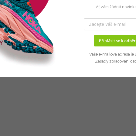
Ať vám žádná novinka
Přihlásit se k odbě
Vaše e-mailová adresa je 
Zásady zpracování os