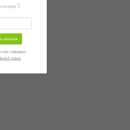
 neuteče 👇
ru novinek
u nás v bezpečí.
obních údajů