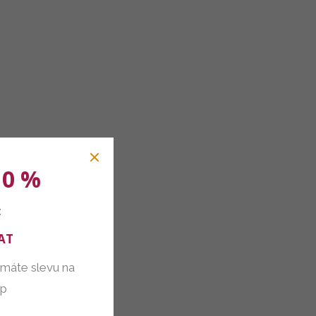
10 %
:
AT
 máte slevu na
up