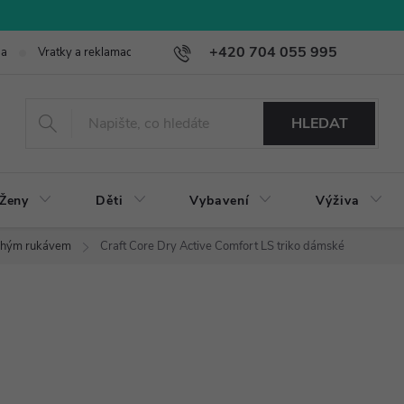
+420 704 055 995
ba
Vratky a reklamace
HLEDAT
Ženy
Děti
Vybavení
Výživa
ouhým rukávem
Craft Core Dry Active Comfort LS triko dámské