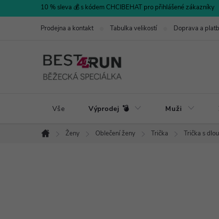
Přejít
10 % sleva 💰 s kódem CHCIBEHAT pro přihlášené zákazníky
na
Prodejna a kontakt
Tabulka velikostí
Doprava a plat
obsah
Vše
Výprodej 💣
Muži
Ženy
Oblečení ženy
Trička
Trička s dl
Domů