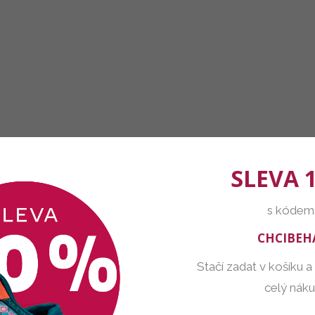
SLEVA 
s kódem
CHCIBEH
Stačí zadat v košíku a
celý nák