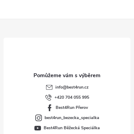
Z
á
p
a
t
info
@
best4run.cz
í
+420 704 055 995
Best4Run Přerov
best4run_bezecka_specialka
Best4Run Běžecká Speciálka